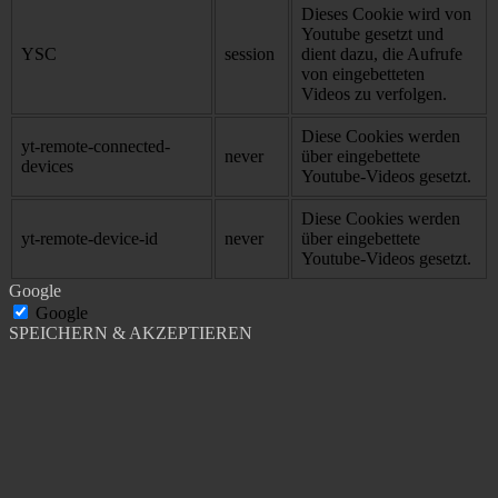
Dieses Cookie wird von
Youtube gesetzt und
YSC
session
dient dazu, die Aufrufe
von eingebetteten
Videos zu verfolgen.
Diese Cookies werden
yt-remote-connected-
never
über eingebettete
devices
Youtube-Videos gesetzt.
Diese Cookies werden
yt-remote-device-id
never
über eingebettete
Youtube-Videos gesetzt.
Google
Google
SPEICHERN & AKZEPTIEREN