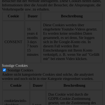
Besucher mit der Website interagieren. Diese Cookies helfen dabei,
Informationen über die Anzahl der Besucher, die Absprungrate, die
Verkehrsquelle usw. zu erhalten.
Cookie
Dauer
Beschreibung
Diese Cookies werden über
16
eingebettete Youtube-Videos gesetzt.
years 4
Es werden keine sensiblen Daten
months
gesammelt, es sei denn, Sie loggen
CONSENT
3 days
sich in Ihr Google-Konto ein. In
7 hours
diesem Fall werden Ihre
15
Entscheidungen mit Ihrem Konto
minutes
verknüpft, z. B. wenn Sie auf "Gefällt
mir" bei einem Video klicken.
Sonstige Cookies
Sonstige Cookies
Andere nicht kategorisierte Cookies sind solche, die analysiert
werden und noch nicht in eine Kategorie eingeordnet wurden.
Cookie
Dauer
Beschreibung
Das Cookie wird durch die
GDPR-Cookie-Zustimmung
cookielawinfo-
gesetzt, um die Zustimmung des
checkbox-
1 year