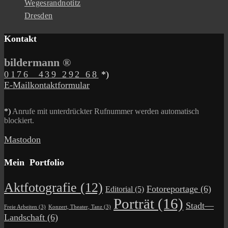
Wegesrandnotitz
Dresden
Kontakt
bildermann ®
0176 439 292 68
*)
E-Mailkontaktformular
*)
Anrufe mit unterdrückter Rufnummer werden automatisch
blockiert.
Mastodon
Mein Portfolio
Aktfotografie
(12)
Fotoreportage
(6)
Editorial
(5)
Porträt
(16)
Stadt—
Freie Arbeiten
(3)
Konzert, Theater, Tanz
(3)
Landschaft
(6)