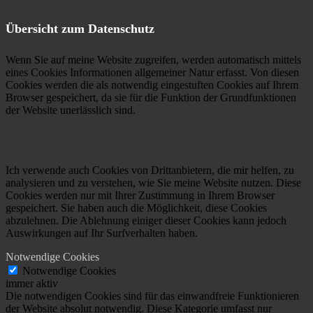
Übersicht zum Datenschutz
Wenn Sie auf meine Website zugreifen, werden automatisch mittels
eines Cookies Informationen allgemeiner Natur erfasst. Von diesen
Cookies werden die als notwendig eingestuften Cookies auf Ihrem
Browser gespeichert, da sie für die Funktion der Grundfunktionen
der Website unerlässlich sind.
Ich verwende auch Cookies von Drittanbietern, die mir helfen, zu
analysieren und zu verstehen, wie Sie meine Website nutzen. Diese
Cookies werden nur mit Ihrer Zustimmung in Ihrem Browser
gespeichert. Sie haben auch die Möglichkeit, diese Cookies
abzulehnen. Die Ablehnung einiger dieser Cookies kann jedoch
Auswirkungen auf Ihr Surfverhalten haben.
Notwendige Cookies
Notwendige Cookies
immer aktiv
Die notwendigen Cookies sind für das einwandfreie Funktionieren
der Website absolut notwendig. Diese Kategorie umfasst nur