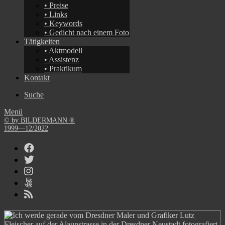
• Preise
• Links
• Keywords
• Gedicht nach einem Foto
Tätigkeiten
• Aktmodell
• Assistenz
• Praktikum
Kontakt
Suche
Menü
© by BILDERMANN ®
1999—12/2022