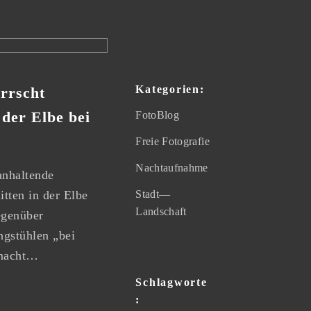
Kategorien:
rrscht
der Elbe bei
FotoBlog
Freie Fotografie
Nachtaufnahme
anhaltende
Stadt—
itten in der Elbe
Landschaft
egenüber
ngstühlen „bei
emacht…
Schlagworte
: