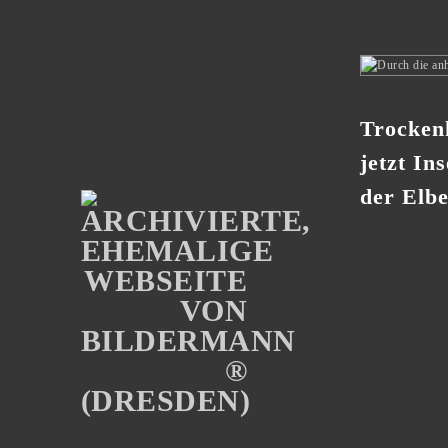
Trockenh
jetzt In
der Elb