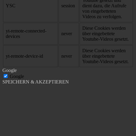
Youtube gesetzt und
YSC
session
dient dazu, die Aufrufe
von eingebetteten
Videos zu verfolgen.
Diese Cookies werden
yt-remote-connected-
never
über eingebettete
devices
Youtube-Videos gesetzt.
Diese Cookies werden
yt-remote-device-id
never
über eingebettete
Youtube-Videos gesetzt.
Google
Google
SPEICHERN & AKZEPTIEREN