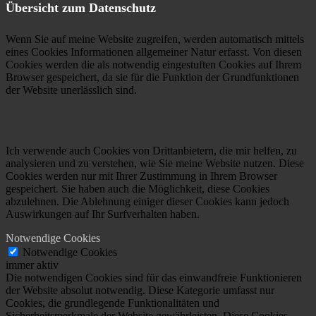
Übersicht zum Datenschutz
Wenn Sie auf meine Website zugreifen, werden automatisch mittels
eines Cookies Informationen allgemeiner Natur erfasst. Von diesen
Cookies werden die als notwendig eingestuften Cookies auf Ihrem
Browser gespeichert, da sie für die Funktion der Grundfunktionen
der Website unerlässlich sind.
Ich verwende auch Cookies von Drittanbietern, die mir helfen, zu
analysieren und zu verstehen, wie Sie meine Website nutzen. Diese
Cookies werden nur mit Ihrer Zustimmung in Ihrem Browser
gespeichert. Sie haben auch die Möglichkeit, diese Cookies
abzulehnen. Die Ablehnung einiger dieser Cookies kann jedoch
Auswirkungen auf Ihr Surfverhalten haben.
Notwendige Cookies
Notwendige Cookies
immer aktiv
Die notwendigen Cookies sind für das einwandfreie Funktionieren
der Website absolut notwendig. Diese Kategorie umfasst nur
Cookies, die grundlegende Funktionalitäten und
Sicherheitsmerkmale der Website gewährleisten. Diese Cookies