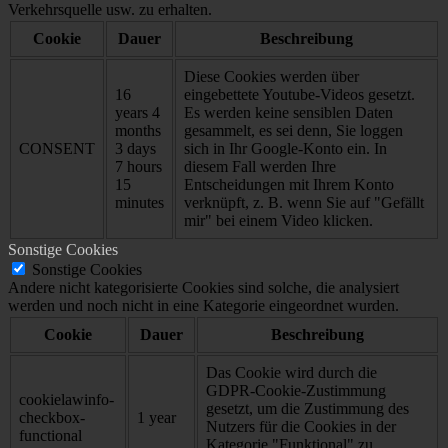
Verkehrsquelle usw. zu erhalten.
Cookie
Dauer
Beschreibung
Diese Cookies werden über
16
eingebettete Youtube-Videos gesetzt.
years 4
Es werden keine sensiblen Daten
months
gesammelt, es sei denn, Sie loggen
CONSENT
3 days
sich in Ihr Google-Konto ein. In
7 hours
diesem Fall werden Ihre
15
Entscheidungen mit Ihrem Konto
minutes
verknüpft, z. B. wenn Sie auf "Gefällt
mir" bei einem Video klicken.
Sonstige Cookies
Sonstige Cookies
Andere nicht kategorisierte Cookies sind solche, die analysiert
werden und noch nicht in eine Kategorie eingeordnet wurden.
Cookie
Dauer
Beschreibung
Das Cookie wird durch die
GDPR-Cookie-Zustimmung
cookielawinfo-
gesetzt, um die Zustimmung des
checkbox-
1 year
Nutzers für die Cookies in der
functional
Kategorie "Funktional" zu