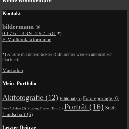
Keine Kommentare
Kontakt
bildermann ®
0176 439 292 68
*)
E-Mailkontaktformular
*)
Anrufe mit unterdrückter Rufnummer werden automatisch
blockiert.
Mastodon
Mein Portfolio
Aktfotografie
(12)
Fotoreportage
(6)
Editorial
(5)
Porträt
(16)
Stadt—
Freie Arbeiten
(3)
Konzert, Theater, Tanz
(3)
Landschaft
(6)
Letzter Beitrag