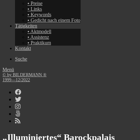
• Preise
• Links
• Keywords
• Gedicht nach einem Foto
Tätigkeiten
• Aktmodell
• Assistenz
• Praktikum
Kontakt
Suche
Menü
© by BILDERMANN ®
1999—12/2022
„Illuminiertes“ Barockpalais